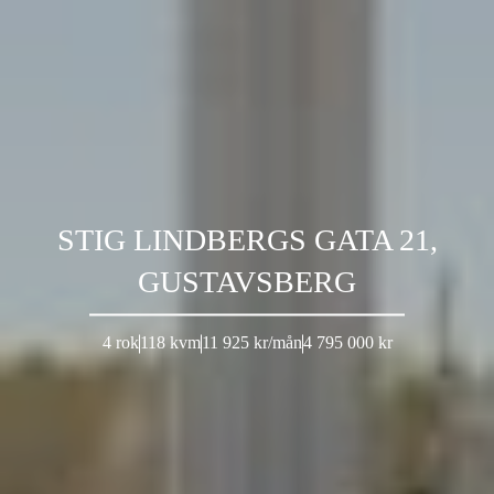
STIG LINDBERGS GATA 21,
GUSTAVSBERG
4 rok
118 kvm
11 925 kr/mån
4 795 000 kr